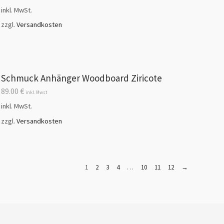
inkl. MwSt.
zzgl.
Versandkosten
Schmuck Anhänger Woodboard Ziricote
89.00
€
inkl. Mwst
inkl. MwSt.
zzgl.
Versandkosten
1
2
3
4
…
10
11
12
→