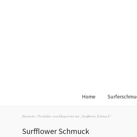
Home
Surferschmu
Startseite
/ Produkte verschlagwortet mit „Surfflower Schmuck“
Surfflower Schmuck