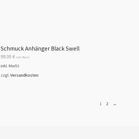
Schmuck Anhänger Black Swell
98.00
€
inkl. Mwst
inkl. MwSt.
zzgl.
Versandkosten
1
2
→